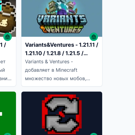
работе,
1 /
Variants&Ventures - 1.21.11 /
1.21.10 / 1.21.8 / 1.21.5 /
1.21.4 / 1.21.1 / 1.20.6 / 1.20.4
яет
Variants & Ventures -
/ 1.20.2
ый
добавляет в Minecraft
ания
множество новых мобов,
и
полностью интегрированных
 вам
в мир и генерируемых
естественным