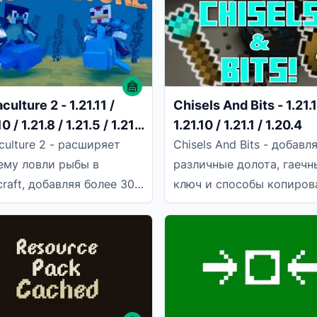
ированных текстур
ulture 2 - 1.21.11 /
Chisels And Bits - 1.21.1
10 / 1.21.8 / 1.21.5 / 1.21.1
1.21.10 / 1.21.1 / 1.20.4
0.4 / 1.20.1
culture 2 - расширяет
Chisels And Bits - добавл
ему ловли рыбы в
различные долота, гаечн
craft, добавляя более 30
ключ и способы копиров
х видов рыбы, которые
рисунков и хранения. Эт
о ловить как на удочку
инструменты позволяют