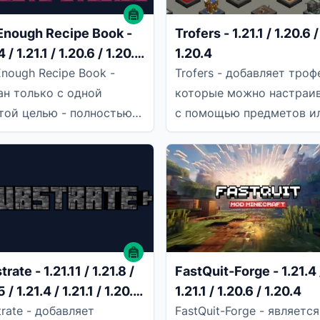
Enough Recipe Book -
Trofers - 1.21.1 / 1.20.6 /
4 / 1.21.1 / 1.20.6 / 1.20.4
1.20.4
0.2
Enough Recipe Book -
Trofers - добавляет троф
ан только с одной
которые можно настраи
той целью - полностью
с помощью предметов и
ить книгу рецептов из
сущностей с помощью
. Однако, в отличие от
наборов данных.
их
Прилагаемый набор
rate - 1.21.11 / 1.21.8 /
FastQuit-Forge - 1.21.4 
5 / 1.21.4 / 1.21.1 / 1.20.6
1.21.1 / 1.20.6 / 1.20.4
0.4
trate - добавляет
FastQuit-Forge - является