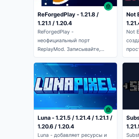
ReForgedPlay - 1.21.8 /
Not 
1.21.1 / 1.20.4
1.21.
/ 1.2
ReForgedPlay -
Not 
неофициальный порт
созд
ReplayMod. Записывайте,
прос
воспроизводите и
удал
редактируйте свои
игры
приключения в Minecraft!
друг
Важно отметить,
Luna - 1.21.5 / 1.21.4 / 1.21.1 /
Subst
1.20.6 / 1.20.4
1.21.
/ 1.2
Luna - добавляет ресурсы и
Subs