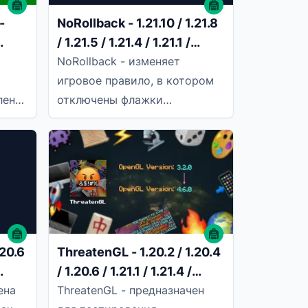
-
NoRollback - 1.21.10 / 1.21.8
/ 1.21.5 / 1.21.4 / 1.21.1 /
1.20.4
1.20.6 / 1.20.4 / 1.20.2 /
NoRollback - изменяет
1.20.1
игровое правило, в котором
ления
отключены флажки
Elytramovementcheck и
 на
disablePlayerMovementCheck.
Не учитывается
.20.6
ThreatenGL - 1.20.2 / 1.20.4
/ 1.20.6 / 1.21.1 / 1.21.4 /
1.21.5 / 1.21.8
ена
ThreatenGL - предназначен