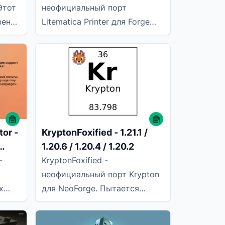
Этот
неофициальный порт
венно
Litematica Printer для Forge
еню
(Neo). Это расширение
добавляет функциональность
печати для
tor -
KryptonFoxified - 1.21.1 /
1.20.6 / 1.20.4 / 1.20.2
.20.6
-
KryptonFoxified -
неофициальный порт Krypton
х
для NeoForge. Пытается
сов
оптимизировать сетевой стек
анизм
Minecraft. Он основан на