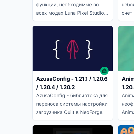
функции, необходимые во
небо
всех модах Luna Pixel Studios,
счет
включая совместное
стор
использование миров. Этот
слоя
мод
стор
AzusaConfig - 1.21.1 / 1.20.6
Anima
/ 1.20.4 / 1.20.2
1.20.
AzusaConfig - библиотека для
Anima
переноса системы настройки
неоф
загрузчика Quilt в NeoForge.
Anim
Пред
загр