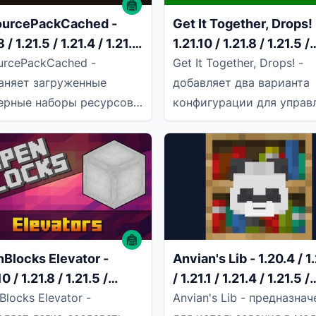
ourcePackCached -
Get It Together, Drops! 
8 / 1.21.5 / 1.21.4 / 1.21.1
1.21.10 / 1.21.8 / 1.21.5 /
0.6 / 1.20.4 / 1.20.2
1.21.4 / 1.21.1 / 1.20.6 / 
urcePackCached -
Get It Together, Drops! -
/ 1.20.2
аняет загруженные
добавляет два варианта
ерные наборы ресурсов,
конфигурации для управ
ому их не нужно
тем, как сброшенные
загружать при
предметы объединяются
орном подключении, а
земле. Это
Blocks Elevator -
Anvian's Lib - 1.20.4 / 1
10 / 1.21.8 / 1.21.5 /
/ 1.21.1 / 1.21.4 / 1.21.5 /
4 / 1.21.1 / 1.20.6 / 1.20.4
1.21.8
locks Elevator -
Anvian's Lib - предназнач