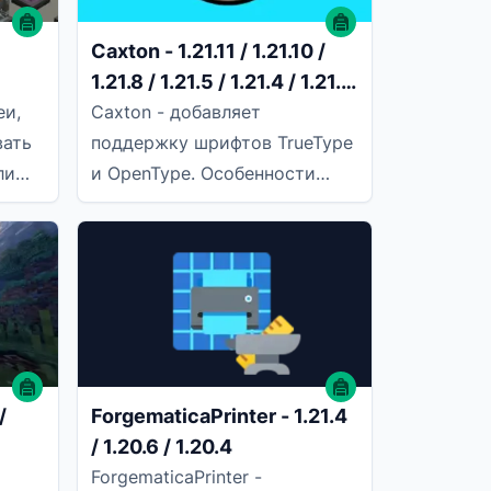
Caxton - 1.21.11 / 1.21.10 /
1.21.8 / 1.21.5 / 1.21.4 / 1.21.1
/ 1.20.6 / 1.20.4
еи,
Caxton - добавляет
вать
поддержку шрифтов TrueType
ли
и OpenType. Особенности
Четкий текст любого размера
благодаря технологии MSDF
Настоящий
/
ForgematicaPrinter - 1.21.4
/ 1.20.6 / 1.20.4
ForgematicaPrinter -