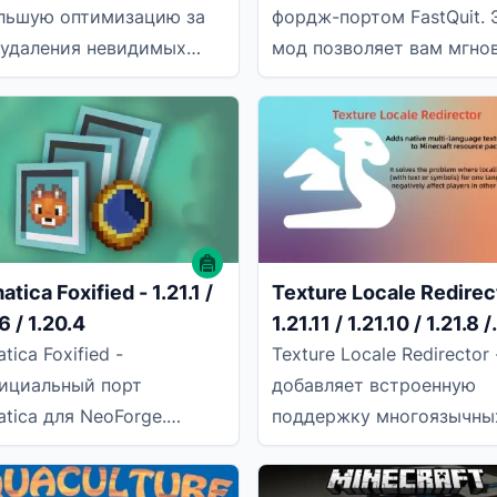
льшую оптимизацию за
фордж-портом FastQuit. 
 удаления невидимых
мод позволяет вам мгно
он нижнего/верхнего
вернуться к главному м
 мира. Для игрока эти
после нажатия кнопки
оны
tica Foxified - 1.21.1 /
Texture Locale Redirec
6 / 1.20.4
1.21.11 / 1.21.10 / 1.21.8 /
1.21.5 / 1.21.4 / 1.21.1 / 1
tica Foxified -
Texture Locale Redirector 
/ 1.20.4 / 1.20.2
ициальный порт
добавляет встроенную
atica для NeoForge.
поддержку многоязычны
назначенный для
текстур в наборы ресур
узки формата
Minecraft. Расширяя мех