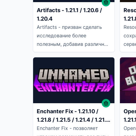
Artifacts - 1.21.1 / 1.20.6 /
Res
1.20.4
1.21.
/ 1.2
Artifacts - призван сделать
Reso
исследование более
сохр
полезным, добавив различные
серв
мощные предметы, которые
поэт
невозможно создать.
пере
Предметы,
повт
Enchanter Fix - 1.21.10 /
Open
1.21.8 / 1.21.5 / 1.21.4 / 1.21.1
1.21.
/ 1.20.6 / 1.20.4 / 1.20.2 /
1.21.
Enchanter Fix - позволяет
OpenB