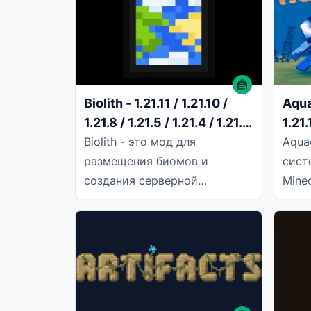
аним
Biolith - 1.21.11 / 1.21.10 /
Aquac
1.21.8 / 1.21.5 / 1.21.4 / 1.21.1
1.21.
/ 1.20.6 / 1.20.4
/ 1.2
Biolith - это мод для
Aqua
размещения биомов и
сист
создания серверной
Mine
библиотеки world surface,
новы
ориентированный на
можн
конфигурируемость и