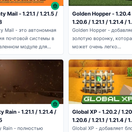
y Mail - 1.21.1 / 1.21.5 /
Golden Hopper - 1.20.4 
8
1.20.6 / 1.21.1 / 1.21.4 / 1
/ 1.21.8
ty Mail - это автономная
Golden Hopper - добавля
ия почтовой системы в
золотую воронку, котор
вленном модуле для
может очень легко
ли от MrCrayfish.
фильтровать объекты, н
овая система имеет
поместить элемент, кот
мы хотим
y Rain - 1.21.1 / 1.21.4 /
Global XP - 1.20.2 / 1.20
5
1.20.6 / 1.21.1 / 1.21.4 / 1
/ 1.21.8 / 1.21.10 / 1.21.11
y Rain - полностью
Global XP - добавляет бл