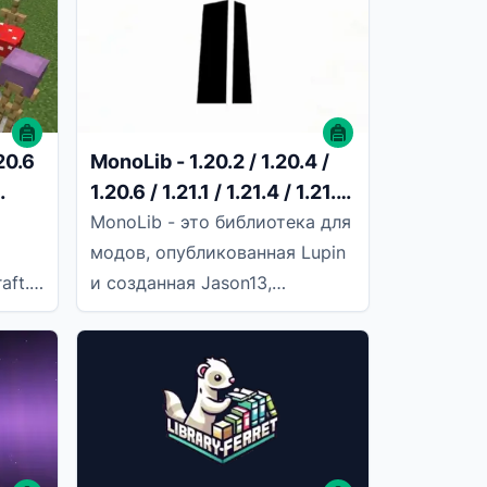
20.6
MonoLib - 1.20.2 / 1.20.4 /
1.20.6 / 1.21.1 / 1.21.4 / 1.21.5
/ 1.21.8
MonoLib - это библиотека для
модов, опубликованная Lupin
aft.
и созданная Jason13,
шены
предназначенная для
них 9
уменьшения повторения кода
во многих