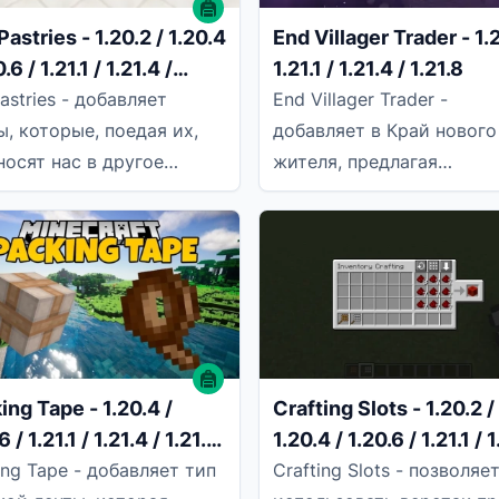
astries - 1.20.2 / 1.20.4
End Villager Trader - 1.2
0.6 / 1.21.1 / 1.21.4 /
1.21.1 / 1.21.4 / 1.21.8
5 / 1.21.8
astries - добавляет
End Villager Trader -
ы, которые, поедая их,
добавляет в Край нового
носят нас в другое
жителя, предлагая
рение, есть три торта
уникальные предметы,
путешествия в ванильные
относящиеся к этому
измерению, и эксклюзив
ing Tape - 1.20.4 /
Crafting Slots - 1.20.2 /
6 / 1.21.1 / 1.21.4 / 1.21.5
1.20.4 / 1.20.6 / 1.21.1 / 
1.8
/ 1.21.5 / 1.21.8
ing Tape - добавляет тип
Crafting Slots - позволяе