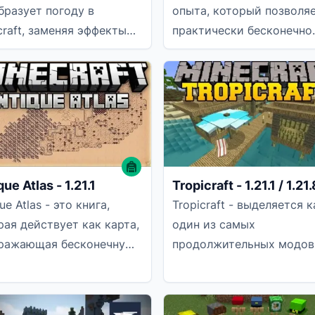
бразует погоду в
опыта, который позволя
craft, заменяя эффекты
практически бесконечно
я, снега и грозы гораздо
накапливать опыт, дост
е детализированными и
любому игроку. Чтобы
ue Atlas - 1.21.1
Tropicraft - 1.21.1 / 1.21.
ue Atlas - это книга,
Tropicraft - выделяется к
рая действует как карта,
один из самых
ражающая бесконечную
продолжительных модов
рутку, масштабирование
игре и является одним и
ркеры с
оригинальных модов
Dimension для Minecraft.