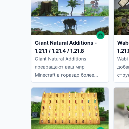
котел,
Giant Natural Additions -
Wabi
1.21.1 / 1.21.4 / 1.21.8
1.21.
Giant Natural Additions -
Wabi-
превращают ваш мир
доба
Minecraft в гораздо более
стру
впечатляющее место.
появ
Благодаря включению
Minec
гигантских природных
разр