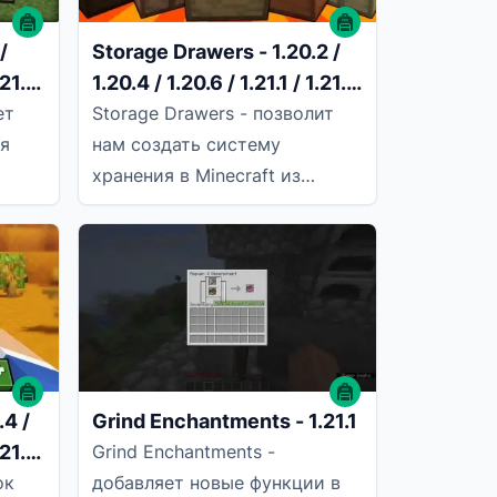
/
Storage Drawers - 1.20.2 /
.21.5
1.20.4 / 1.20.6 / 1.21.1 / 1.21.4
/ 1.21.5 / 1.21.8
ет
Storage Drawers - позволит
ая
нам создать систему
хранения в Minecraft из
ужно
ящиков или комодов,
орый
которые будут отображать
содержимое на
.4 /
Grind Enchantments - 1.21.1
.21.5
Grind Enchantments -
ок
добавляет новые функции в