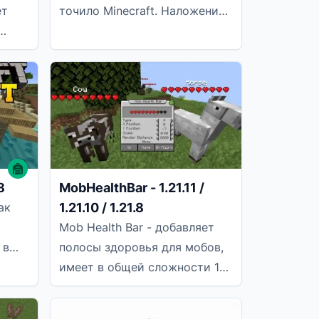
ет
точило Minecraft. Наложение
зачарованного предмета и
упный
книги на точильный камень
8
MobHealthBar - 1.21.11 /
1.21.10 / 1.21.8
ак
Mob Health Bar - добавляет
 в
полосы здоровья для мобов,
з
имеет в общей сложности 13
различных стилей на выбор,
он очень хорошо