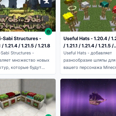
-Sabi Structures -
Useful Hats - 1.20.4 / 1.
1 / 1.21.4 / 1.21.5 / 1.21.8
/ 1.21.1 / 1.21.4 / 1.21.5 /
1.21.8 / 1.21.10
Sabi Structures -
Useful Hats - добавляет
вляет множество новых
разнообразие шляпы для
ктур, которые будут
вашего персонажа Minecr
ляться в вашем мире
Шляпы могут быть окра
raft. Все они
в разные цвета, всего в 
аботаны с