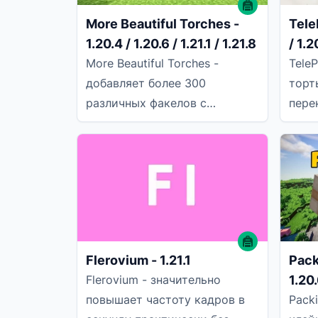
More Beautiful Torches -
TeleP
1.20.4 / 1.20.6 / 1.21.1 / 1.21.8
/ 1.2
1.21.
More Beautiful Torches -
TeleP
добавляет более 300
торт
различных факелов с
пере
различными текстурами и
изме
цветами, так что вы можете
для 
выбрать тот,
Flerovium - 1.21.1
Pack
1.20.
Flerovium - значительно
/ 1.2
повышает частоту кадров в
Pack