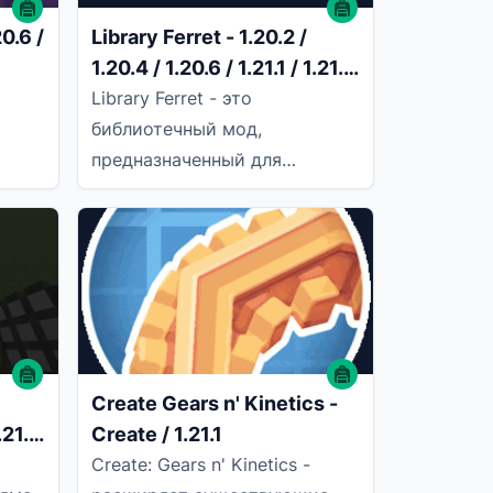
0.6 /
Library Ferret - 1.20.2 /
1.20.4 / 1.20.6 / 1.21.1 / 1.21.4
/ 1.21.5
Library Ferret - это
библиотечный мод,
предназначенный для
централизованного
использования общего кода
ную
для модов JTorLeon Studios.
Create Gears n' Kinetics -
1.21.4
Create / 1.21.1
т
Create: Gears n' Kinetics -