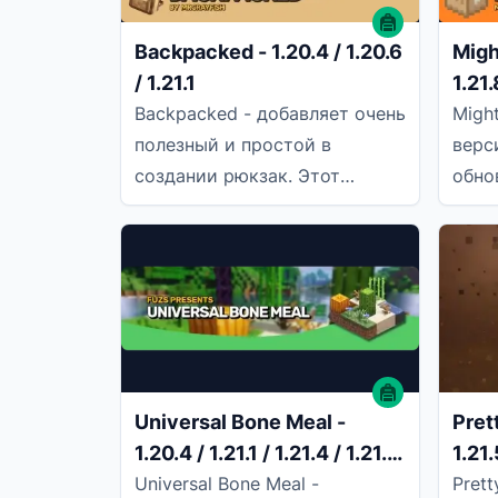
Backpacked - 1.20.4 / 1.20.6
Might
/ 1.21.1
1.21.
Backpacked - добавляет очень
Migh
полезный и простой в
верс
создании рюкзак. Этот
обно
рюкзак вы должны поместить
мебе
в правильный слот, в нем
Почт
есть 9
Universal Bone Meal -
Prett
1.20.4 / 1.21.1 / 1.21.4 / 1.21.5
1.21.
/ 1.21.8
Universal Bone Meal -
Prett