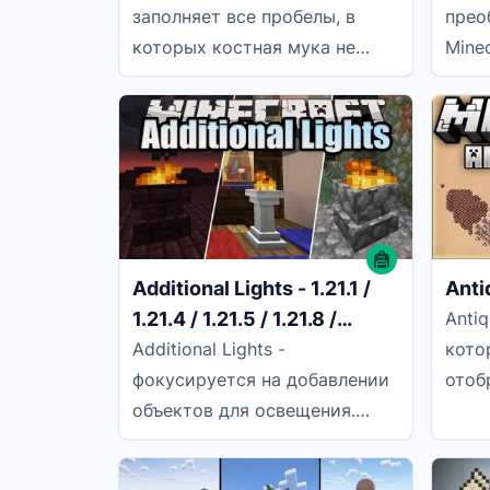
заполняет все пробелы, в
прео
которых костная мука не
Mine
может использоваться, но
дожд
должна использоваться! Все
боле
режимы
Additional Lights - 1.21.1 /
Antiq
1.21.4 / 1.21.5 / 1.21.8 /
Antiq
1.21.10 / 1.21.11
Additional Lights -
кото
фокусируется на добавлении
отоб
объектов для освещения.
прок
Среди объектов, которые мы
и ма
можем найти в этом моде, -